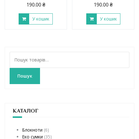
190.00
₴
190.00
₴
У кошик
У кошик
Ш
у
к
а
Пошук
т
и
:
КАТАЛОГ
Блокноти
(6)
Еко сумки
(35)