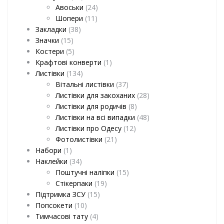
Авоськи
(24)
Шопери
(11)
Закладки
(38)
Значки
(15)
Костери
(5)
Крафтові конверти
(1)
Листівки
(134)
Вітальні листівки
(37)
Листівки для закоханих
(28)
Листівки для родичів
(8)
Листівки на всі випадки
(48)
Листівки про Одесу
(12)
Фотолистівки
(21)
Набори
(1)
Наклейки
(34)
Поштучні наліпки
(15)
Стікерпаки
(19)
Підтримка ЗСУ
(15)
Попсокети
(10)
Тимчасові тату
(4)