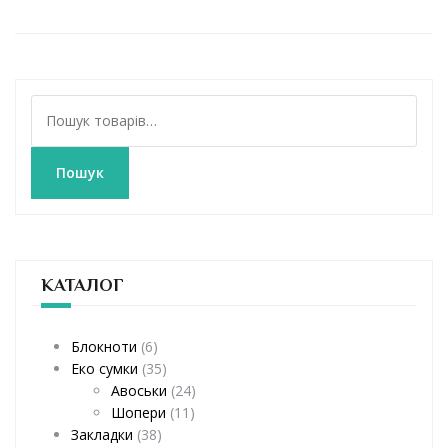
Ш
у
к
а
Пошук
т
и
:
КАТАЛОГ
Блокноти
(6)
Еко сумки
(35)
Авоськи
(24)
Шопери
(11)
Закладки
(38)