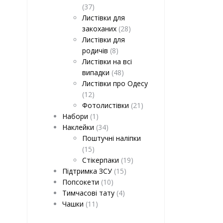
(37)
Листівки для
закоханих
(28)
Листівки для
родичів
(8)
Листівки на всі
випадки
(48)
Листівки про Одесу
(12)
Фотолистівки
(21)
Набори
(1)
Наклейки
(34)
Поштучні наліпки
(15)
Стікерпаки
(19)
Підтримка ЗСУ
(15)
Попсокети
(10)
Тимчасові тату
(4)
Чашки
(11)