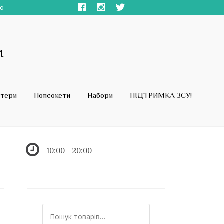
ою
стери
Попсокети
Набори
ПІДТРИМКА ЗСУ!
10:00 - 20:00
Ш
у