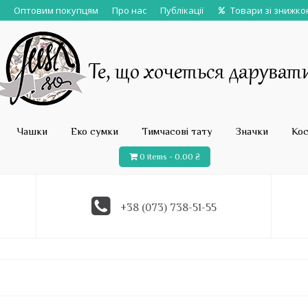
Оптовим покупцям
Про нас
Публікації
Товари зі знижк
Чашки
Еко сумки
Тимчасові тату
Значки
Ко
0 items -
0.00
₴
+38 (073) 738-51-55