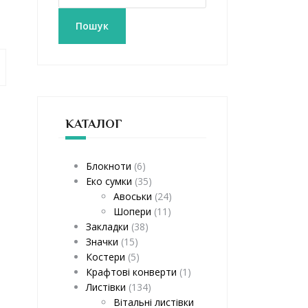
к
а
Пошук
т
и
:
КАТАЛОГ
Блокноти
(6)
Еко сумки
(35)
Авоськи
(24)
Шопери
(11)
Закладки
(38)
Значки
(15)
Костери
(5)
Крафтові конверти
(1)
Листівки
(134)
Вітальні листівки