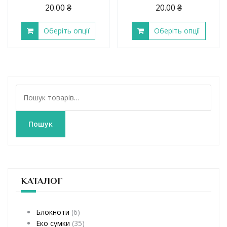
20.00
₴
20.00
₴
Оберіть опції
Оберіть опції
Ш
у
к
а
Пошук
т
и
:
КАТАЛОГ
Блокноти
(6)
Еко сумки
(35)