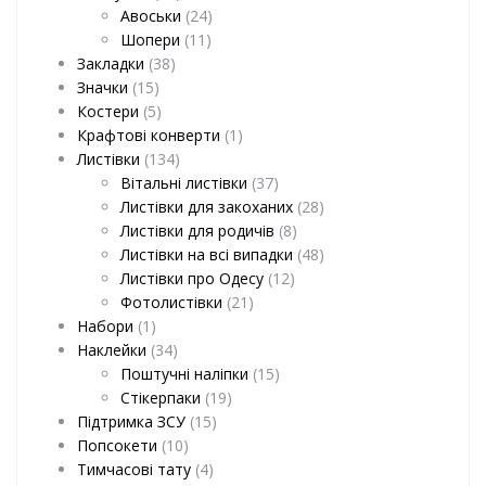
Авоськи
(24)
Шопери
(11)
Закладки
(38)
Значки
(15)
Костери
(5)
Крафтові конверти
(1)
Листівки
(134)
Вітальні листівки
(37)
Листівки для закоханих
(28)
Листівки для родичів
(8)
Листівки на всі випадки
(48)
Листівки про Одесу
(12)
Фотолистівки
(21)
Набори
(1)
Наклейки
(34)
Поштучні наліпки
(15)
Стікерпаки
(19)
Підтримка ЗСУ
(15)
Попсокети
(10)
Тимчасові тату
(4)