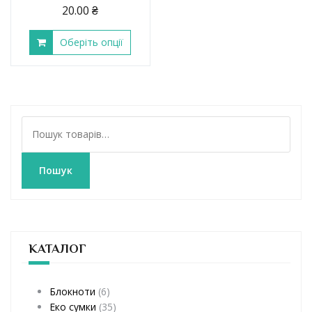
20.00
₴
Оберіть опції
Ш
у
к
а
Пошук
т
и
:
КАТАЛОГ
Блокноти
(6)
Еко сумки
(35)