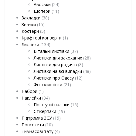
Авоськи
(24)
Шопери
(11)
Закладки
(38)
Значки
(15)
Костери
(5)
Крафтові конверти
(1)
Листівки
(134)
Вітальні листівки
(37)
Листівки для закоханих
(28)
Листівки для родичів
(8)
Листівки на всі випадки
(48)
Листівки про Одесу
(12)
Фотолистівки
(21)
Набори
(1)
Наклейки
(34)
Поштучні наліпки
(15)
Стікерпаки
(19)
Підтримка ЗСУ
(15)
Попсокети
(10)
Тимчасові тату
(4)