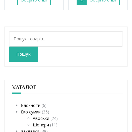
Ш
у
к
а
Пошук
т
и
:
КАТАЛОГ
Блокноти
(6)
Еко сумки
(35)
Авоськи
(24)
Шопери
(11)
Закладки
(38)