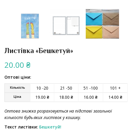
Листівка «Бешкетуй»
20.00
₴
Оптові ціни:
Кількість
10 -20
21 -50
51 -100
101 +
Ціна
19.00
₴
18.00
₴
16.00
₴
14.00
₴
Оптова знижка розраховується на підставі загальної
кількості будь-яких листівок у кошику.
Текст листівки:
Бешкетуй!