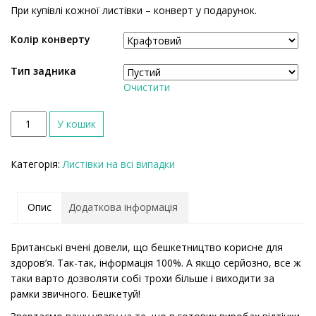
При купівлі кожної листівки – конверт у подарунок.
Колір конверту
Тип задника
Очистити
К
У кошик
і
л
Категорія:
Листівки на всі випадки
ь
к
і
Опис
Додаткова інформація
с
т
ь
Британські вчені довели, що бешкетництво корисне для
здоров’я. Так-так, інформація 100%. А якщо серйозно, все ж
таки варто дозволяти собі трохи більше і виходити за
рамки звичного. Бешкетуй!