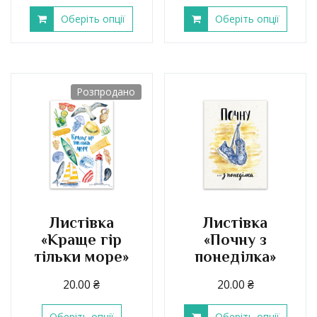
Оберіть опції
Оберіть опції
Розпродано
Листівка
Листівка
«Краще гір
«Почну з
тільки море»
понеділка»
20.00
₴
20.00
₴
Оберіть опції
Оберіть опції