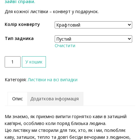
зайві справи.
Для кожної листівки – конверт у подарунок.
Колір конверту
Тип задника
Очистити
К
У кошик
і
л
Категорія:
Листівки на всі випадки
ь
к
і
Опис
Додаткова інформація
с
т
ь
Ми знаємо, як приємно випити горнятко кави в затишній
кав’ярні, особливо коли поряд близька людина.
Цю листівку ми створили для тих, хто, як і ми, полюбляє
каву, затишок, тепло та довгі бесіди вечорами з людиною,