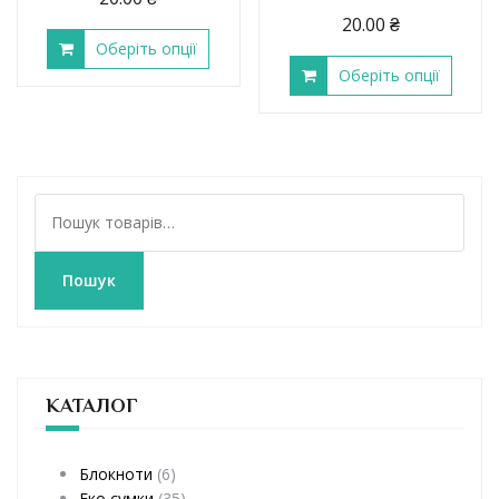
20.00
₴
Оберіть опції
Оберіть опції
Ш
у
к
а
Пошук
т
и
:
КАТАЛОГ
Блокноти
(6)
Еко сумки
(35)