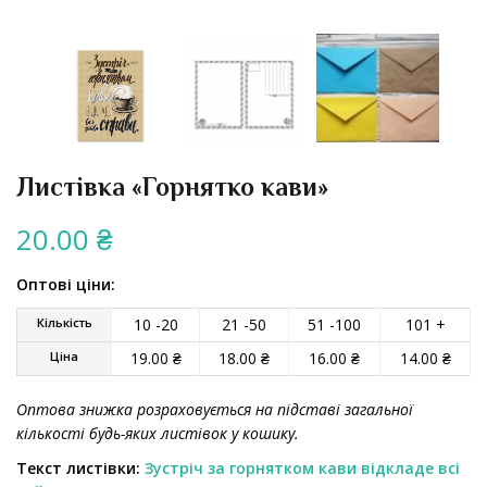
Листівка «Горнятко кави»
20.00
₴
Оптові ціни:
Кількість
10 -20
21 -50
51 -100
101 +
Ціна
19.00
₴
18.00
₴
16.00
₴
14.00
₴
Оптова знижка розраховується на підставі загальної
кількості будь-яких листівок у кошику.
Текст листівки:
Зустріч за горнятком кави відкладе всі