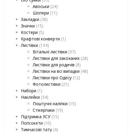
Авоськи
(24)
Шопери
(11)
Закладки
(38)
Значки
(15)
Костери
(5)
Крафтові конверти
(1)
Листівки
(134)
Вітальні листівки
(37)
Листівки для закоханих
(28)
Листівки для родичів
(8)
Листівки на всі випадки
(48)
Листівки про Одесу
(12)
Фотолистівки
(21)
Набори
(1)
Наклейки
(34)
Поштучні наліпки
(15)
Стікерпаки
(19)
Підтримка ЗСУ
(15)
Попсокети
(10)
Тимчасові тату
(4)