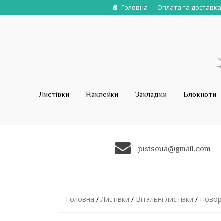
Головна
Оплата та доставка
Листівки
Наклейки
Закладки
Блокноти
justsoua@gmail.com
Головна
/
Листівки
/
Вітальні листівки
/
Новорі