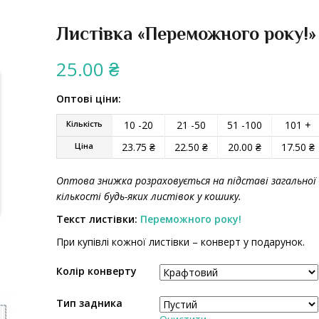
Листівка «Переможного року!»
25.00
₴
Оптові ціни:
Кількість
10 -20
21 -50
51 -100
101 +
Ціна
23.75
₴
22.50
₴
20.00
₴
17.50
₴
Оптова знижка розраховується на підставі загальної
кількості будь-яких листівок у кошику.
Текст листівки:
Переможного року!
При купівлі кожної листівки – конверт у подарунок.
Колір конверту
Тип задника