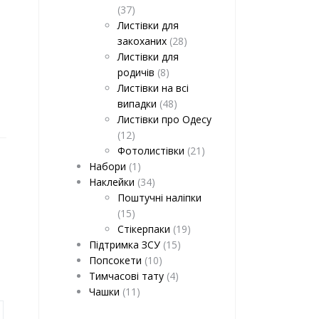
(37)
Листівки для
закоханих
(28)
Листівки для
родичів
(8)
Листівки на всі
випадки
(48)
Листівки про Одесу
(12)
Фотолистівки
(21)
Набори
(1)
Наклейки
(34)
Поштучні наліпки
(15)
Стікерпаки
(19)
Підтримка ЗСУ
(15)
Попсокети
(10)
Тимчасові тату
(4)
Чашки
(11)