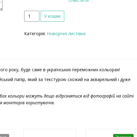
Очистити
К
У кошик
і
л
Категорія:
Новорічні листівки
ь
к
і
с
т
ь
ого року, буде саме в українських переможних кольорах!
ійський папір, який за текстурою схожий на акварельний і дуже
бах кольори можуть дещо відрізнятися від фотографій на сайті
я моніторів користувачів.