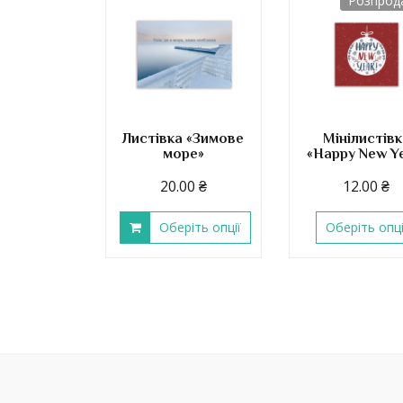
Розпрод
Листівка «Зимове
Мінілистівк
море»
«Happy New Y
20.00
₴
12.00
₴
Оберіть опції
Оберіть опці