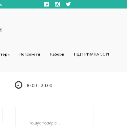
ою
стери
Попсокети
Набори
ПІДТРИМКА ЗСУ!
10:00 - 20:00
Ш
у