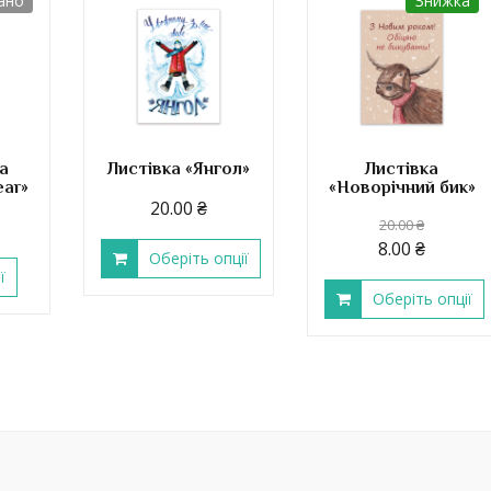
ано
Знижка
а
Листівка «Янгол»
Листівка
ear»
«Новорічний бик»
20.00
₴
20.00
₴
8.00
₴
Оберіть опції
ї
Оберіть опції