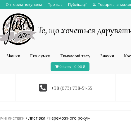
Оптовим покупцям
Про нас
Публікації
Товари зі знижк
Чашки
Еко сумки
Тимчасові тату
Значки
Ко
0 items -
0.00
₴
+38 (073) 738-51-55
чні листівки
/ Листівка «Переможного року!»