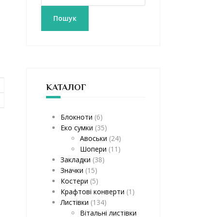
к
а
Пошук
т
и
:
КАТАЛОГ
Блокноти
(6)
Еко сумки
(35)
Авоськи
(24)
Шопери
(11)
Закладки
(38)
Значки
(15)
Костери
(5)
Крафтові конверти
(1)
Листівки
(134)
Вітальні листівки