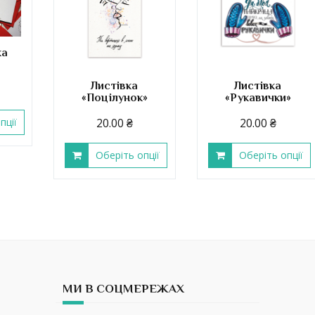
ка
Листівка
Листівка
«Поцілунок»
«Рукавички»
пції
20.00
₴
20.00
₴
Оберіть опції
Оберіть опції
МИ В СОЦМЕРЕЖАХ