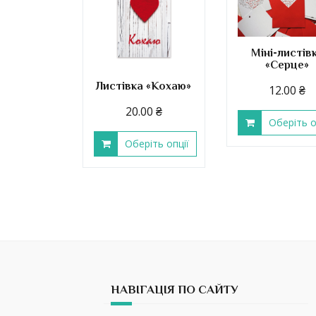
Міні-листів
«Серце»
Листівка «Кохаю»
12.00
₴
20.00
₴
Оберіть о
Оберіть опції
НАВІГАЦІЯ ПО САЙТУ