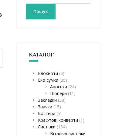
к
а
Пошук
»
т
и
:
КАТАЛОГ
Блокноти
(6)
Еко сумки
(35)
Авоськи
(24)
Шопери
(11)
Закладки
(38)
Значки
(15)
Костери
(5)
Крафтові конверти
(1)
Листівки
(134)
Вітальні листівки