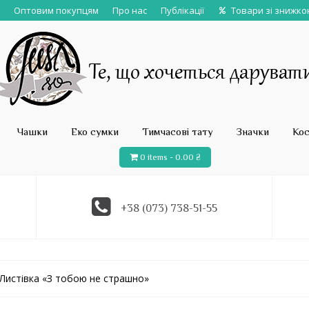
Оптовим покупцям
Про нас
Публікації
Товари зі знижк
Чашки
Еко сумки
Тимчасові тату
Значки
Ко
0 items -
0.00
₴
+38 (073) 738-51-55
 Листівка «З тобою не страшно»