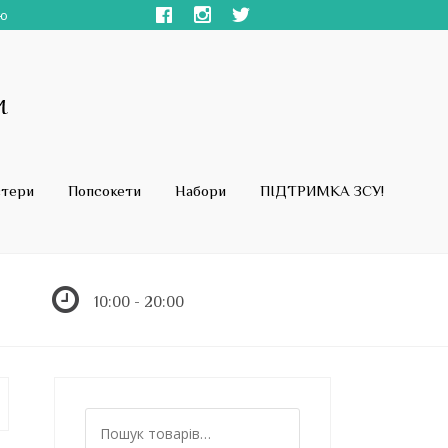
ою
стери
Попсокети
Набори
ПІДТРИМКА ЗСУ!
10:00 - 20:00
Ш
у