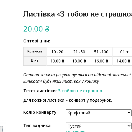
Листівка «З тобою не страшно
20.00
₴
Оптові ціни:
Кількість
10 -20
21 -50
51 -100
101 +
Ціна
19.00
₴
18.00
₴
16.00
₴
14.00
₴
Оптова знижка розраховується на підставі загальної
кількості будь-яких листівок у кошику.
Текст листівки:
З тобою не страшно.
Для кожної листівки – конверт у подарунок.
Колір конверту
Тип задника