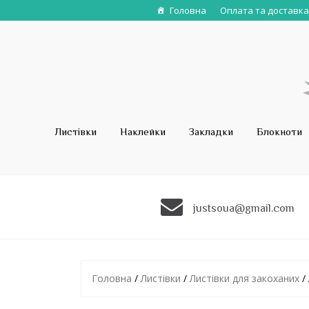
Головна
Оплата та доставка
Листівки
Наклейки
Закладки
Блокноти
justsoua@gmail.com
Головна
/
Листівки
/
Листівки для закоханих
/