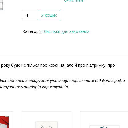
Очистити
К
У кошик
і
л
Категорія:
Листівки для закоханих
ь
к
і
с
т
ь
року буде не тільки про кохання, але й про підтримку, про
бах відтінки кольору можуть дещо відрізнятися від фотографій
лаштування моніторів користувачів.