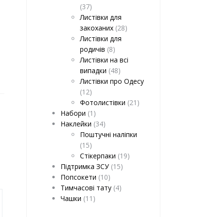
(37)
Листівки для
закоханих
(28)
Листівки для
родичів
(8)
Листівки на всі
випадки
(48)
Листівки про Одесу
(12)
Фотолистівки
(21)
Набори
(1)
Наклейки
(34)
Поштучні наліпки
(15)
Стікерпаки
(19)
Підтримка ЗСУ
(15)
Попсокети
(10)
Тимчасові тату
(4)
Чашки
(11)