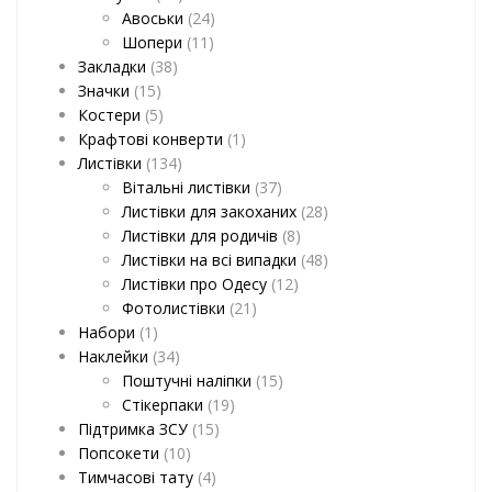
Авоськи
(24)
Шопери
(11)
Закладки
(38)
Значки
(15)
Костери
(5)
Крафтові конверти
(1)
Листівки
(134)
Вітальні листівки
(37)
Листівки для закоханих
(28)
Листівки для родичів
(8)
Листівки на всі випадки
(48)
Листівки про Одесу
(12)
Фотолистівки
(21)
Набори
(1)
Наклейки
(34)
Поштучні наліпки
(15)
Стікерпаки
(19)
Підтримка ЗСУ
(15)
Попсокети
(10)
Тимчасові тату
(4)