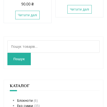
90.00
₴
Читати далі
Читати далі
Ш
у
к
а
Пошук
т
и
:
КАТАЛОГ
Блокноти
(6)
Еко сумки
(35)