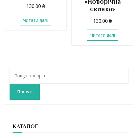
«Новорічна
130.00
₴
свинка»
Читати далі
130.00
₴
Читати далі
Ш
у
к
а
Пошук
т
и
:
КАТАЛОГ