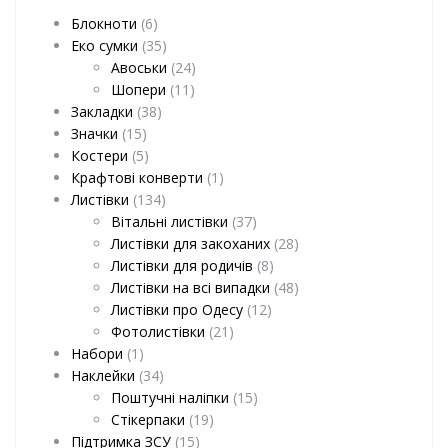
Блокноти
(6)
Еко сумки
(35)
Авоськи
(24)
Шопери
(11)
Закладки
(38)
Значки
(15)
Костери
(5)
Крафтові конверти
(1)
Листівки
(134)
Вітальні листівки
(37)
Листівки для закоханих
(28)
Листівки для родичів
(8)
Листівки на всі випадки
(48)
Листівки про Одесу
(12)
Фотолистівки
(21)
Набори
(1)
Наклейки
(34)
Поштучні наліпки
(15)
Стікерпаки
(19)
Підтримка ЗСУ
(15)