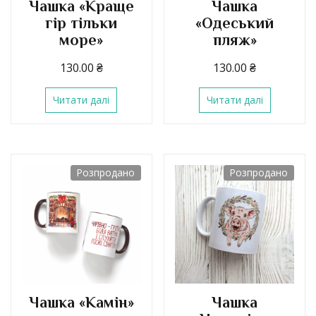
Чашка «Краще
Чашка
гір тільки
«Одеський
море»
пляж»
130.00
₴
130.00
₴
Читати далі
Читати далі
Розпродано
Розпродано
Чашка «Камін»
Чашка