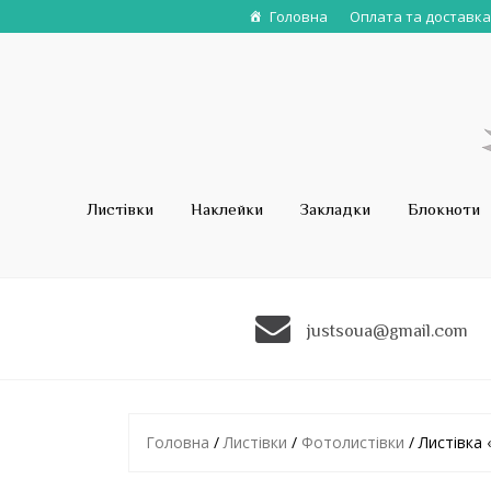
Головна
Оплата та доставка
Листівки
Наклейки
Закладки
Блокноти
justsoua@gmail.com
Головна
/
Листівки
/
Фотолистівки
/ Листівка 