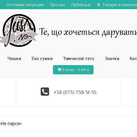
Оптовим покупцям
Про нас
Публікації
Товари зі знижк
Чашки
Еко сумки
Тимчасові тату
Значки
Ко
0 items -
0.00
₴
+38 (073) 738-51-55
«Не парся»