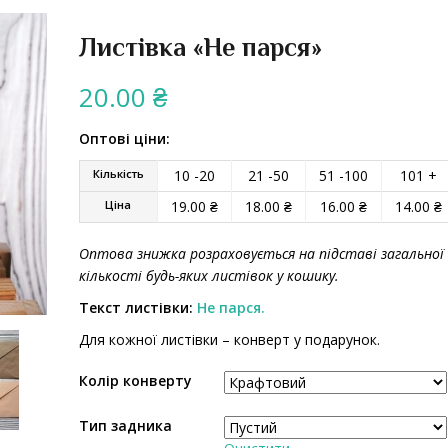
Листівка «Не парся»
20.00
₴
Оптові ціни:
Кількість
10 -20
21 -50
51 -100
101 +
Ціна
19.00
₴
18.00
₴
16.00
₴
14.00
₴
Оптова знижка розраховується на підставі загальної
кількості будь-яких листівок у кошику.
Текст листівки:
Не парся.
Для кожної листівки – конверт у подарунок.
Колір конверту
Тип задника