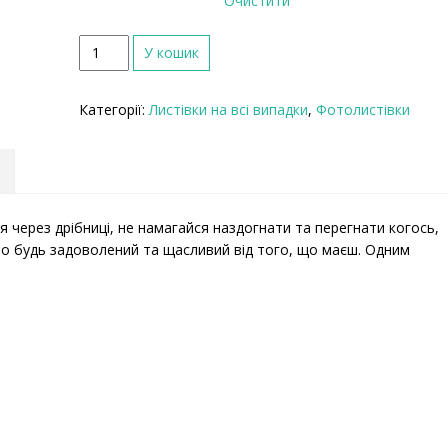
Очистити
К
У кошик
і
л
Категорії:
Листівки на всі випадки
,
Фотолистівки
ь
к
і
с
т
ь
я через дрібниці, не намагайся наздогнати та перегнати когось,
то будь задоволений та щасливий від того, що маєш. Одним