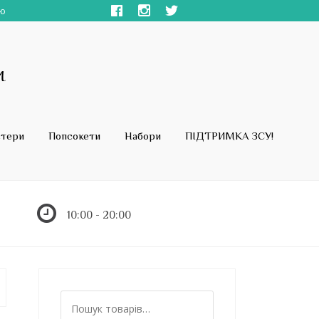
ою
стери
Попсокети
Набори
ПІДТРИМКА ЗСУ!
10:00 - 20:00
Ш
у