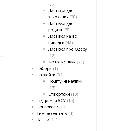
(37)
Листівки для
закоханих
(28)
Листівки для
родичів
(8)
Листівки на всі
випадки
(48)
Листівки про Одесу
(12)
Фотолистівки
(21)
Набори
(1)
Наклейки
(34)
Поштучні наліпки
(15)
Стікерпаки
(19)
Підтримка ЗСУ
(15)
Попсокети
(10)
Тимчасові тату
(4)
Чашки
(11)