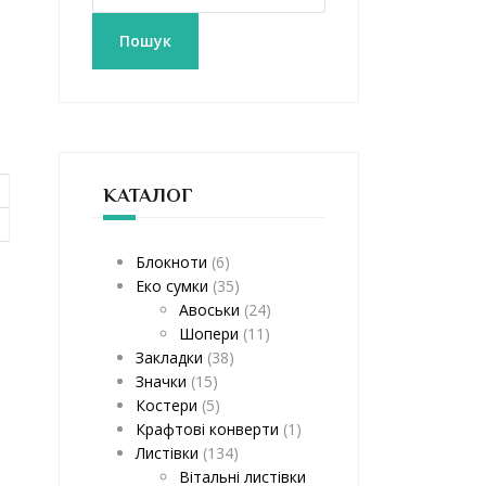
к
а
Пошук
т
и
:
КАТАЛОГ
Блокноти
(6)
Еко сумки
(35)
Авоськи
(24)
Шопери
(11)
Закладки
(38)
Значки
(15)
Костери
(5)
Крафтові конверти
(1)
Листівки
(134)
Вітальні листівки