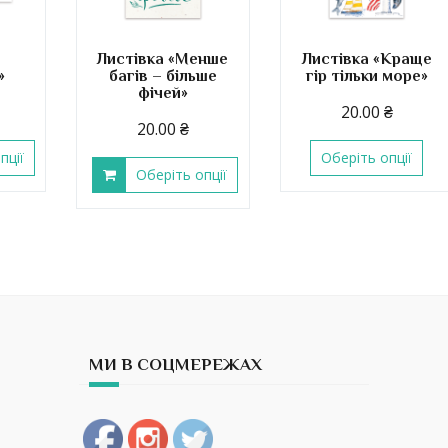
Листівка «Менше
Листівка «Краще
»
багів – більше
гір тільки море»
фічей»
20.00
₴
20.00
₴
пції
Оберіть опції
Оберіть опції
МИ В СОЦМЕРЕЖАХ