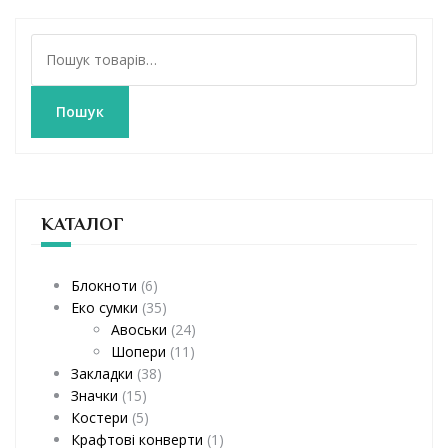
Ш
у
к
а
Пошук
т
и
:
КАТАЛОГ
Блокноти
(6)
Еко сумки
(35)
Авоськи
(24)
Шопери
(11)
Закладки
(38)
Значки
(15)
Костери
(5)
Крафтові конверти
(1)