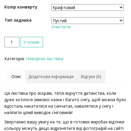
Колір конверту
Тип задника
Очистити
К
У кошик
і
л
Категорія:
Новорічні листівки
ь
к
і
Опис
Додаткова інформація
Відгуки (0)
с
т
ь
Ця листівка про яскраві, теплі відчуття дитинства, коли
дуже хотілося зимової казки і багато снігу, щоб можна було
вдосталь накататися на санчатах, навалятися у снігу і
наліпити цілий виводок сніговиків!
Звертаємо вашу увагу на те, що в готових виробах відтінки
кольору можуть дещо відрізнятися від фотографій на сайті