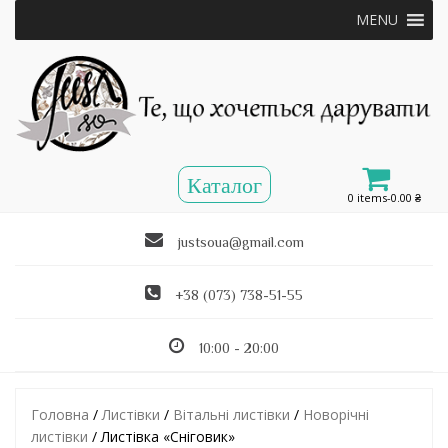
MENU
0 items-
0.00
₴
justsoua@gmail.com
+38 (073) 738-51-55
10:00 - 20:00
Головна
/
Листівки
/
Вітальні листівки
/
Новорічні
листівки
/ Листівка «Сніговик»