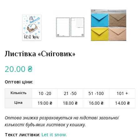
Листівка «Сніговик»
20.00
₴
Оптові ціни:
Кількість
10 -20
21 -50
51 -100
101 +
Ціна
19.00
₴
18.00
₴
16.00
₴
14.00
₴
Оптова знижка розраховується на підставі загальної
кількості будь-яких листівок у кошику.
Текст листівки:
Let it snow.