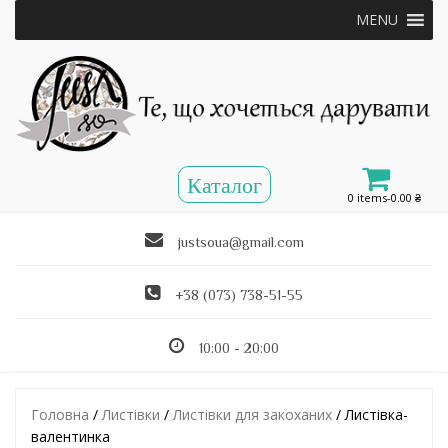
MENU
0 items-
0.00
₴
justsoua@gmail.com
+38 (073) 738-51-55
10:00 - 20:00
Головна
/
Листівки
/
Листівки для закоханих
/ Листівка-
валентинка