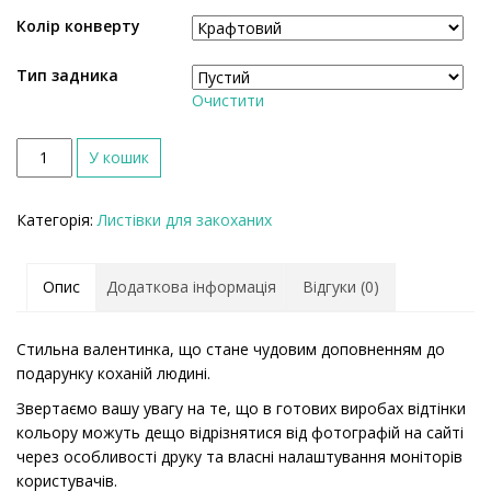
Колір конверту
Тип задника
Очистити
К
У кошик
і
л
Категорія:
Листівки для закоханих
ь
к
і
Опис
Додаткова інформація
Відгуки (0)
с
т
ь
Стильна валентинка, що стане чудовим доповненням до
подарунку коханій людині.
Звертаємо вашу увагу на те, що в готових виробах відтінки
кольору можуть дещо відрізнятися від фотографій на сайті
через особливості друку та власні налаштування моніторів
користувачів.