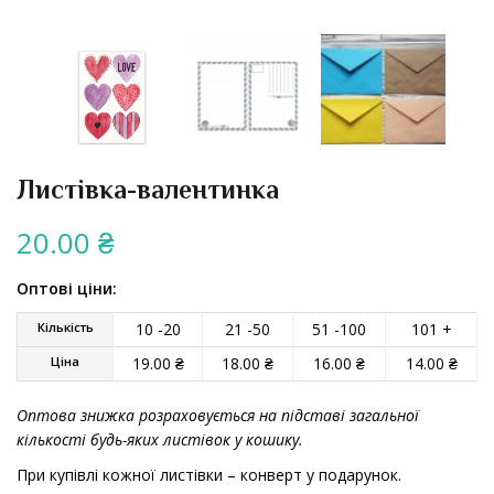
Листівка-валентинка
20.00
₴
Оптові ціни:
Кількість
10 -20
21 -50
51 -100
101 +
Ціна
19.00
₴
18.00
₴
16.00
₴
14.00
₴
Оптова знижка розраховується на підставі загальної
кількості будь-яких листівок у кошику.
При купівлі кожної листівки – конверт у подарунок.