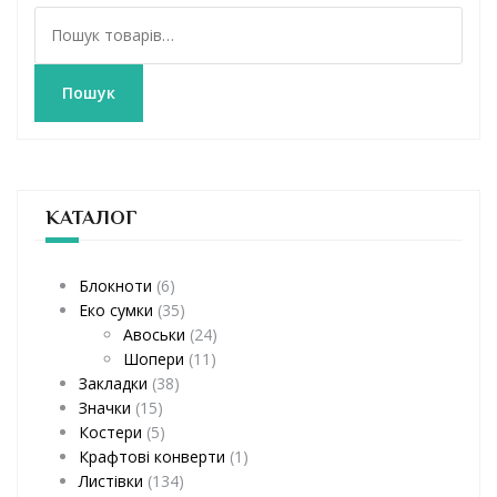
Ш
у
к
а
Пошук
т
и
:
КАТАЛОГ
Блокноти
(6)
Еко сумки
(35)
Авоськи
(24)
Шопери
(11)
Закладки
(38)
Значки
(15)
Костери
(5)
Крафтові конверти
(1)
Листівки
(134)