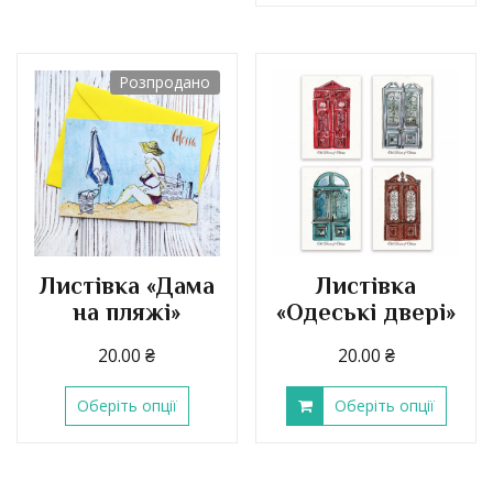
Розпродано
Листівка «Дама
Листівка
на пляжі»
«Одеські двері»
20.00
₴
20.00
₴
Оберіть опції
Оберіть опції