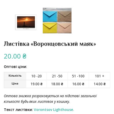
Листівка «Воронцовський маяк»
20.00
₴
Оптові ціни:
Кількість
10 -20
21 -50
51 -100
101 +
Ціна
19.00
₴
18.00
₴
16.00
₴
14.00
₴
Оптова знижка розраховується на підставі загальної
кількості будь-яких листівок у кошику.
Текст листівки:
Vorontsov Lighthouse.