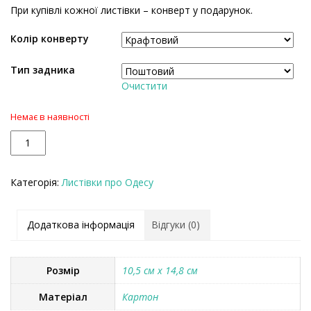
При купівлі кожної листівки – конверт у подарунок.
Колір конверту
Тип задника
Очистити
Немає в наявності
К
У кошик
і
л
Категорія:
Листівки про Одесу
ь
к
і
Додаткова інформація
Відгуки (0)
с
т
ь
Розмір
10,5 см х 14,8 см
Матеріал
Картон