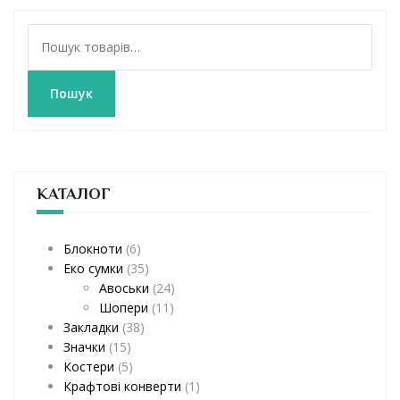
Ш
у
к
а
Пошук
т
и
:
КАТАЛОГ
Блокноти
(6)
Еко сумки
(35)
Авоськи
(24)
Шопери
(11)
Закладки
(38)
Значки
(15)
Костери
(5)
Крафтові конверти
(1)