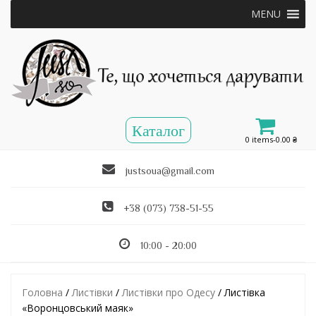
MENU
0 items-
0.00
₴
justsoua@gmail.com
+38 (073) 738-51-55
10:00 - 20:00
Головна
/
Листівки
/
Листівки про Одесу
/ Листівка
«Воронцовський маяк»