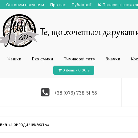
Оптовим покупцям
Про нас
Публікації
Товари зі знижк
Чашки
Еко сумки
Тимчасові тату
Значки
Ко
0 items -
0.00
₴
+38 (073) 738-51-55
тівка «Пригоди чекають»