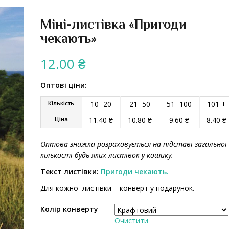
Міні-листівка «Пригоди
чекають»
12.00
₴
Оптові ціни:
Кількість
10 -20
21 -50
51 -100
101 +
Ціна
11.40
₴
10.80
₴
9.60
₴
8.40
₴
Оптова знижка розраховується на підставі загальної
кількості будь-яких листівок у кошику.
Текст листівки:
Пригоди чекають.
Для кожної листівки – конверт у подарунок.
Колір конверту
Очистити