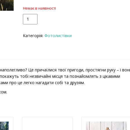
Немає в наявності
К
У кошик
і
л
Категорія:
Фотолистівки
ь
к
і
с
т
ь
 наполегливо? Це причаїлися твої пригоди, простягни руку – і вон
покажуть тобі незвичайні місця та познайомлять з цікавими
ами про це легко нагадати собі та друзям.
ком.