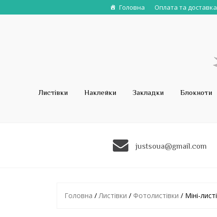
Головна
Оплата та доставка
Листівки
Наклейки
Закладки
Блокноти
justsoua@gmail.com
Головна
/
Листівки
/
Фотолистівки
/ Міні-лис