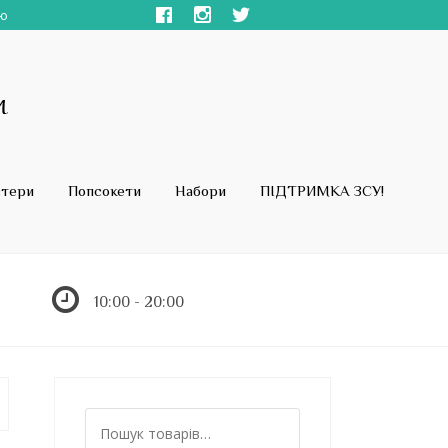
ою
стери
Попсокети
Набори
ПІДТРИМКА ЗСУ!
10:00 - 20:00
Ш
у