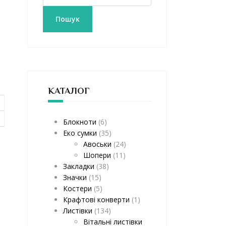
к
а
Пошук
т
и
:
КАТАЛОГ
Блокноти
(6)
Еко сумки
(35)
Авоськи
(24)
Шопери
(11)
Закладки
(38)
Значки
(15)
Костери
(5)
Крафтові конверти
(1)
Листівки
(134)
Вітальні листівки