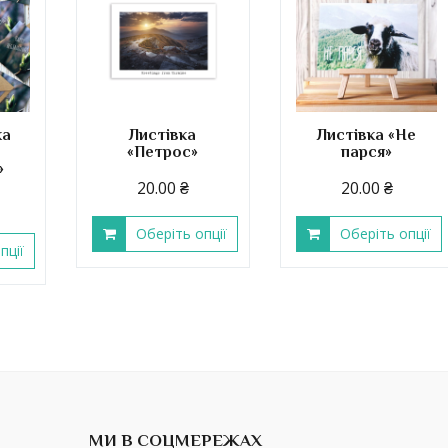
ка
Листівка
Листівка «Не
«Петрос»
парся»
»
20.00
₴
20.00
₴
Оберіть опції
Оберіть опції
пції
МИ В СОЦМЕРЕЖАХ