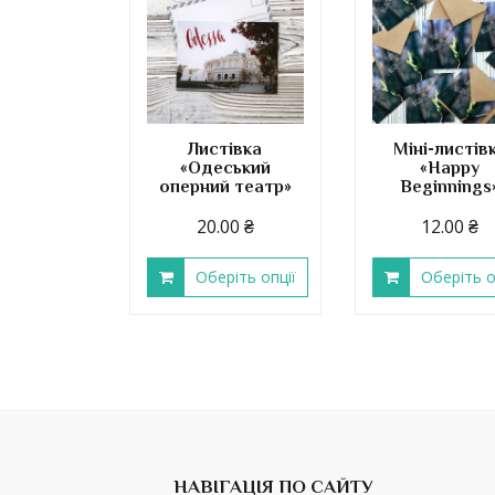
Листівка
Міні-листів
«Одеський
«Happy
оперний театр»
Beginnings
20.00
₴
12.00
₴
Оберіть опції
Оберіть о
НАВІГАЦІЯ ПО САЙТУ