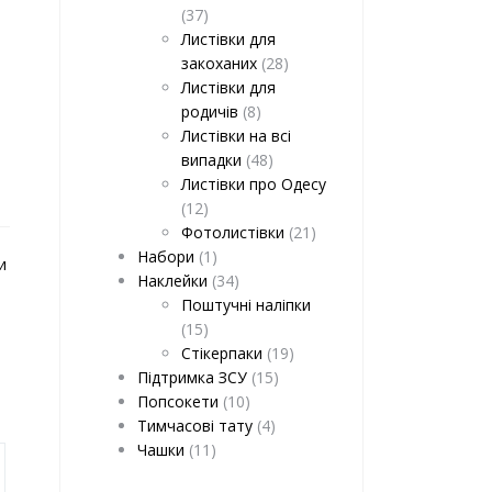
(37)
Листівки для
закоханих
(28)
Листівки для
родичів
(8)
Листівки на всі
випадки
(48)
Листівки про Одесу
(12)
Фотолистівки
(21)
Набори
(1)
и
Наклейки
(34)
Поштучні наліпки
(15)
Стікерпаки
(19)
Підтримка ЗСУ
(15)
Попсокети
(10)
Тимчасові тату
(4)
Чашки
(11)