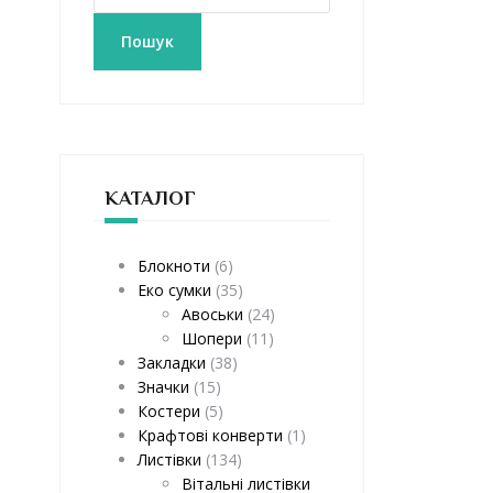
к
а
Пошук
т
и
:
КАТАЛОГ
Блокноти
(6)
Еко сумки
(35)
Авоськи
(24)
Шопери
(11)
Закладки
(38)
Значки
(15)
Костери
(5)
Крафтові конверти
(1)
Листівки
(134)
Вітальні листівки