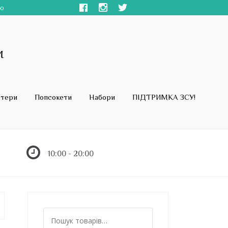
ою
стери
Попсокети
Набори
ПІДТРИМКА ЗСУ!
10:00 - 20:00
Ш
у