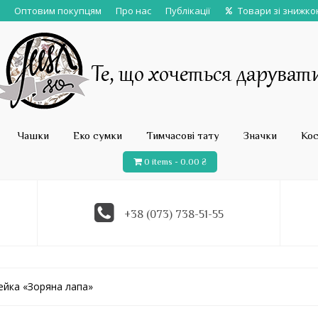
Оптовим покупцям
Про нас
Публікації
Товари зі знижк
Чашки
Еко сумки
Тимчасові тату
Значки
Ко
0 items -
0.00
₴
+38 (073) 738-51-55
ейка «Зоряна лапа»