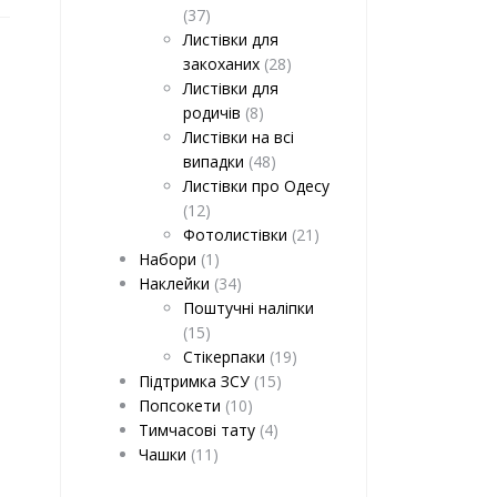
(37)
Листівки для
закоханих
(28)
Листівки для
родичів
(8)
Листівки на всі
випадки
(48)
Листівки про Одесу
(12)
Фотолистівки
(21)
Набори
(1)
Наклейки
(34)
Поштучні наліпки
(15)
Стікерпаки
(19)
Підтримка ЗСУ
(15)
Попсокети
(10)
Тимчасові тату
(4)
Чашки
(11)