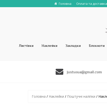
Головна
Оплата та доставка
Листівки
Наклейки
Закладки
Блокноти
justsoua@gmail.com
Головна
/
Наклейки
/
Поштучні наліпки
/ Накл