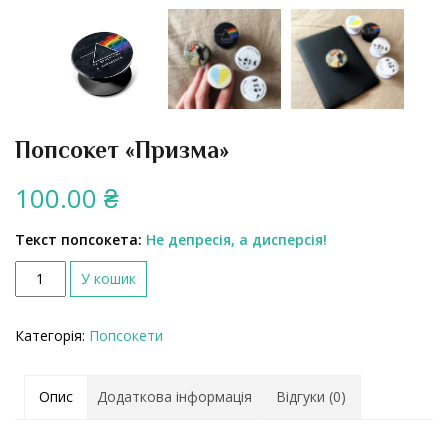
Попсокет «Призма»
100.00
₴
Текст попсокета:
Не депресія, а дисперсія!
К
У кошик
і
л
Категорія:
Попсокети
ь
к
і
Опис
Додаткова інформація
Відгуки (0)
с
т
ь