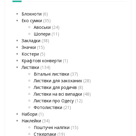
Блокноти
(6)
Еко сумки
(35)
Авоськи
(24)
Шопери
(11)
Закладки
(38)
Значки
(15)
Костери
(5)
Крафтові конверти
(1)
Листівки
(134)
Вітальні листівки
(37)
Листівки для закоханих
(28)
Листівки для родичів
(8)
Листівки на всі випадки
(48)
Листівки про Одесу
(12)
Фотолистівки
(21)
Набори
(1)
Наклейки
(34)
Поштучні наліпки
(15)
Стікерпаки
(19)