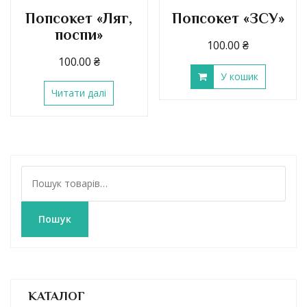
Попсокет «Ляг,
Попсокет «ЗСУ»
поспи»
100.00
₴
100.00
₴
У кошик
Читати далі
Ш
у
к
а
Пошук
т
и
:
КАТАЛОГ