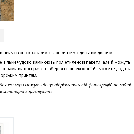
тили неймовірно красивим старовинним одеським дверям.
е тільки чудово замінюють поліетиленові пакети, але й можуть
шоперами ви посприяєте збереженню екології й зможете додати
торським принтам.
бах кольори можуть дещо відрізнятися від фотографій на сайті
я моніторів користувачів.