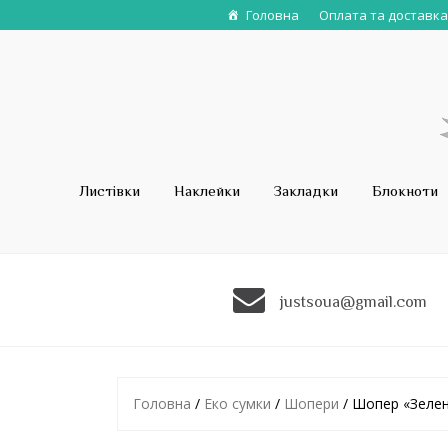
Головна
Оплата та доставка
Листівки
Наклейки
Закладки
Блокноти
justsoua@gmail.com
Головна
/
Еко сумки
/
Шопери
/ Шопер «Зелен