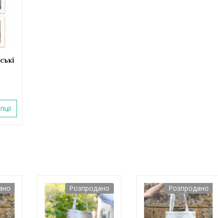
ські
пції
ано
Розпродано
Розпродано