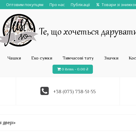
Оптовим покупцям
Про нас
Публікації
Товари зі знижк
Чашки
Еко сумки
Тимчасові тату
Значки
Ко
0 items -
0.00
₴
+38 (073) 738-51-55
і двері»