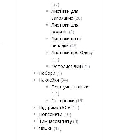
(37)
Листівки для
закоханих
(28)
Листівки для
родичів
(8)
Листівки на всі
випадки
(48)
Листівки про Одесу
(12)
Фотолистівки
(21)
Набори
(1)
Наклейки
(34)
Поштучні наліпки
(15)
Стікерпаки
(19)
Підтримка ЗСУ
(15)
Попсокети
(10)
Тимчасові тату
(4)
Чашки
(11)