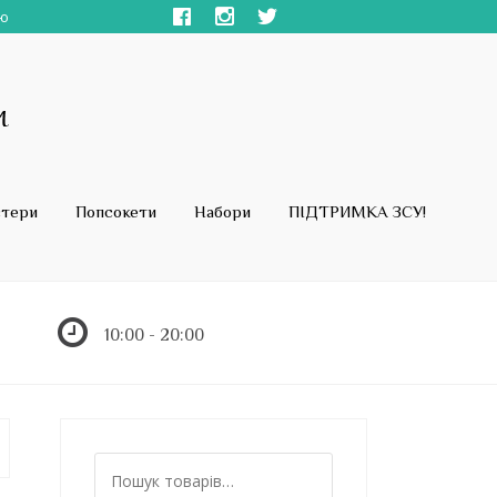
ою
стери
Попсокети
Набори
ПІДТРИМКА ЗСУ!
10:00 - 20:00
Ш
у