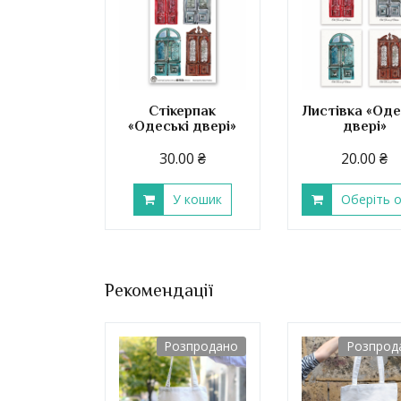
Стікерпак
Листівка «Оде
«Одеські двері»
двері»
30.00
₴
20.00
₴
У кошик
Оберіть о
Рекомендації
Розпродано
Розпрод