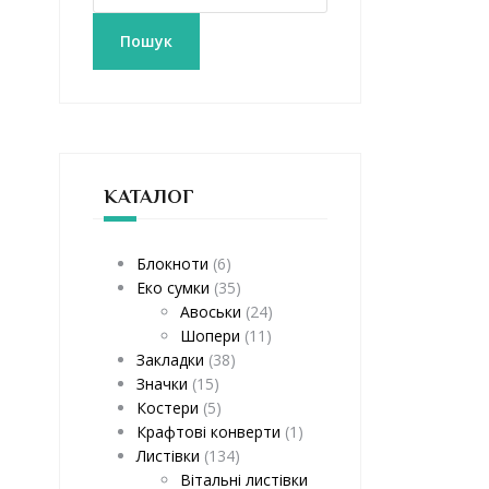
к
а
Пошук
т
и
:
КАТАЛОГ
Блокноти
(6)
Еко сумки
(35)
Авоськи
(24)
Шопери
(11)
Закладки
(38)
Значки
(15)
Костери
(5)
Крафтові конверти
(1)
Листівки
(134)
Вітальні листівки