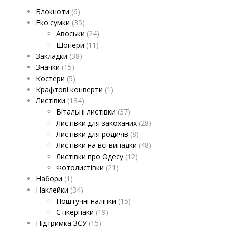
Блокноти
(6)
Еко сумки
(35)
Авоськи
(24)
Шопери
(11)
Закладки
(38)
Значки
(15)
Костери
(5)
Крафтові конверти
(1)
Листівки
(134)
Вітальні листівки
(37)
Листівки для закоханих
(28)
Листівки для родичів
(8)
Листівки на всі випадки
(48)
Листівки про Одесу
(12)
Фотолистівки
(21)
Набори
(1)
Наклейки
(34)
Поштучні наліпки
(15)
Стікерпаки
(19)
Підтримка ЗСУ
(15)