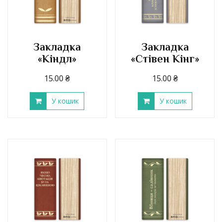
Закладка
Закладка
«Кіндл»
«Стівен Кінг»
15.00
₴
15.00
₴
У кошик
У кошик