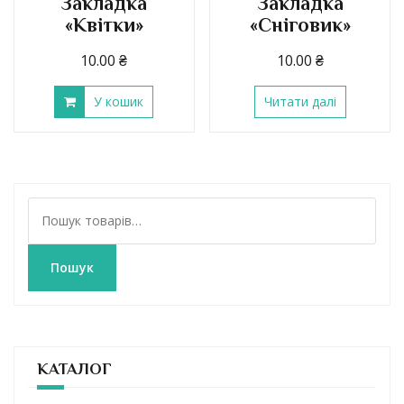
Закладка
Закладка
«Квітки»
«Сніговик»
10.00
₴
10.00
₴
У кошик
Читати далі
Ш
у
к
а
Пошук
т
и
:
КАТАЛОГ