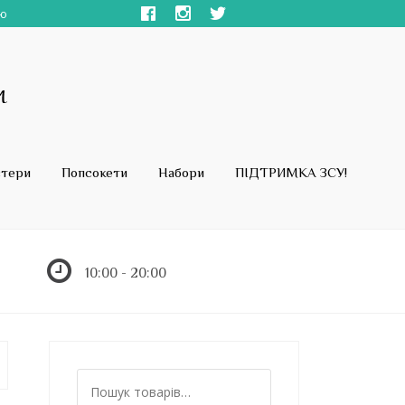
ою
стери
Попсокети
Набори
ПІДТРИМКА ЗСУ!
10:00 - 20:00
Ш
у