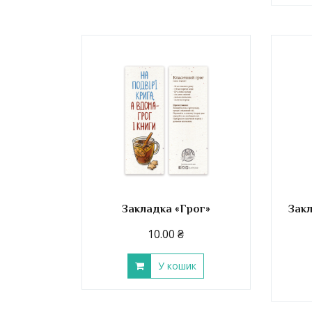
Закладка «Грог»
Закл
10.00
₴
У кошик