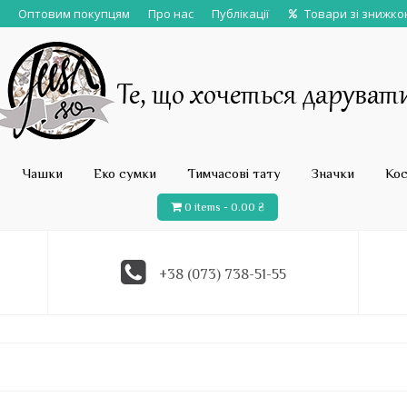
Оптовим покупцям
Про нас
Публікації
Товари зі знижк
Чашки
Еко сумки
Тимчасові тату
Значки
Ко
0 items -
0.00
₴
+38 (073) 738-51-55