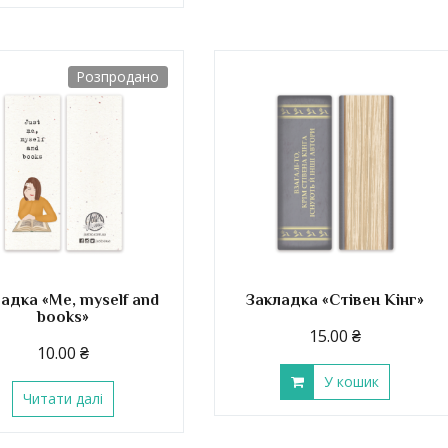
Розпродано
адка «Me, myself and
Закладка «Стівен Кінг»
books»
15.00
₴
10.00
₴
У кошик
Читати далі