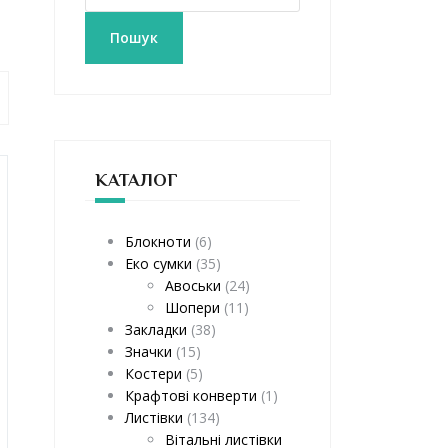
к
а
Пошук
т
и
:
КАТАЛОГ
Блокноти
(6)
Еко сумки
(35)
Авоськи
(24)
Шопери
(11)
Закладки
(38)
Значки
(15)
Костери
(5)
Крафтові конверти
(1)
Листівки
(134)
Вітальні листівки