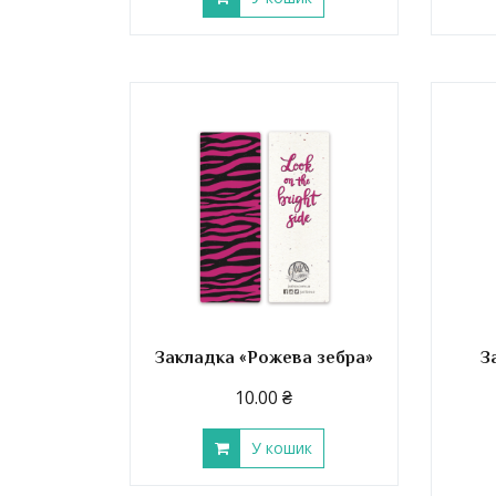
Закладка «Рожева зебра»
З
10.00
₴
У кошик