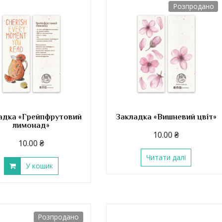
Розпродано
адка «Грейпфрутовий
Закладка «Вишневий цвіт»
лимонад»
10.00
₴
10.00
₴
Читати далі
У кошик
Розпродано