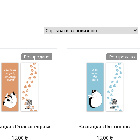
Розпродано
Розпродано
адка «Стільки справ»
Закладка «Ляг поспи»
15.00
₴
15.00
₴