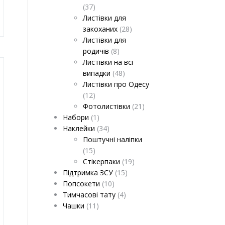
(37)
Листівки для
закоханих
(28)
Листівки для
родичів
(8)
Листівки на всі
випадки
(48)
Листівки про Одесу
(12)
Фотолистівки
(21)
Набори
(1)
Наклейки
(34)
Поштучні наліпки
(15)
Стікерпаки
(19)
Підтримка ЗСУ
(15)
Попсокети
(10)
Тимчасові тату
(4)
Чашки
(11)