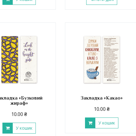
акладка «Бузковий
Закладка «Какао»
жираф»
10.00
₴
10.00
₴
У кошик
У кошик