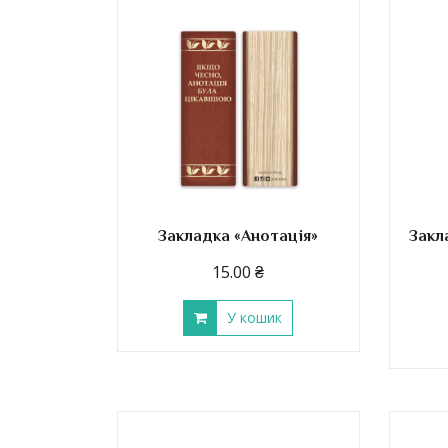
Закладка «Анотація»
Закл
15.00
₴
У кошик