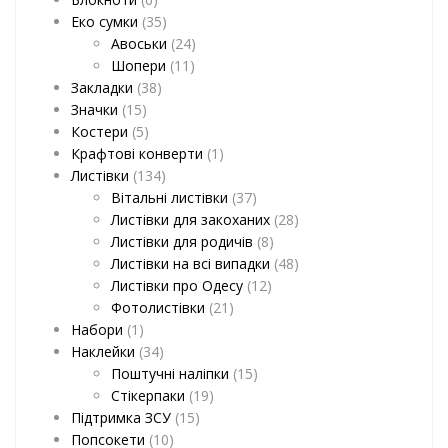
Еко сумки
(35)
Авоськи
(24)
Шопери
(11)
Закладки
(38)
Значки
(15)
Костери
(5)
Крафтові конверти
(1)
Листівки
(134)
Вітальні листівки
(37)
Листівки для закоханих
(28)
Листівки для родичів
(8)
Листівки на всі випадки
(48)
Листівки про Одесу
(12)
Фотолистівки
(21)
Набори
(1)
Наклейки
(34)
Поштучні наліпки
(15)
Стікерпаки
(19)
Підтримка ЗСУ
(15)
Попсокети
(10)