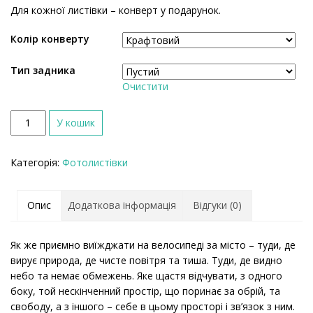
Для кожної листівки – конверт у подарунок.
Колір конверту
Тип задника
Очистити
К
У кошик
і
л
Категорія:
Фотолистівки
ь
к
і
Опис
Додаткова інформація
Відгуки (0)
с
т
ь
Як же приємно виїжджати на велосипеді за місто – туди, де
вирує природа, де чисте повітря та тиша. Туди, де видно
небо та немає обмежень. Яке щастя відчувати, з одного
боку, той нескінченний простір, що поринає за обрій, та
свободу, а з іншого – себе в цьому просторі і зв’язок з ним.