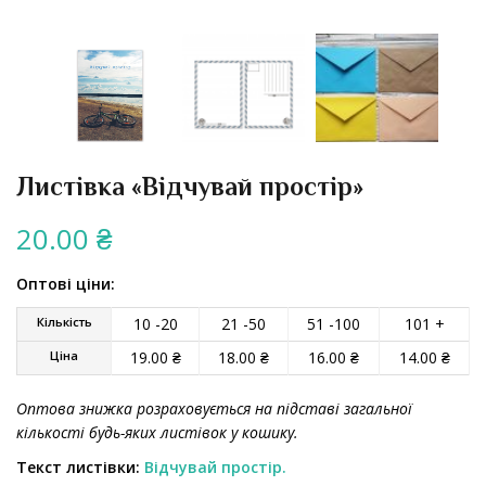
Листівка «Відчувай простір»
20.00
₴
Оптові ціни:
Кількість
10 -20
21 -50
51 -100
101 +
Ціна
19.00
₴
18.00
₴
16.00
₴
14.00
₴
Оптова знижка розраховується на підставі загальної
кількості будь-яких листівок у кошику.
Текст листівки:
Відчувай простір.