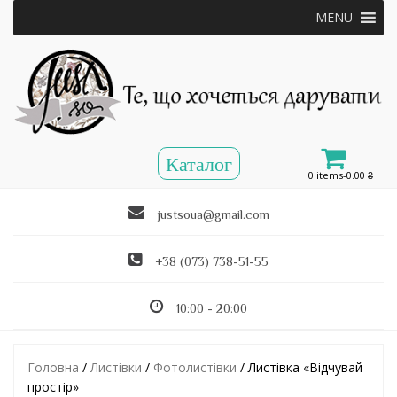
MENU
0 items-
0.00
₴
justsoua@gmail.com
+38 (073) 738-51-55
10:00 - 20:00
Головна
/
Листівки
/
Фотолистівки
/ Листівка «Відчувай
простір»