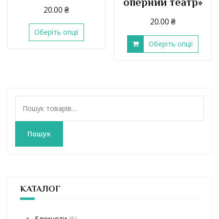
оперний театр»
20.00
₴
20.00
₴
Оберіть опції
Оберіть опції
Ш
у
к
а
Пошук
т
и
:
КАТАЛОГ
Блокноти
(6)