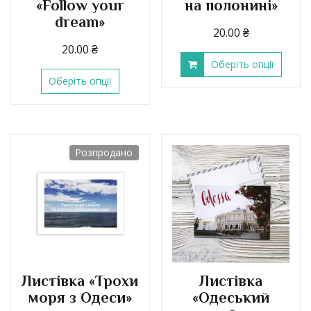
«Follow your
на полонині»
dream»
20.00
₴
20.00
₴
Оберіть опції
Оберіть опції
Розпродано
Листівка «Трохи
Листівка
моря з Одеси»
«Одеський