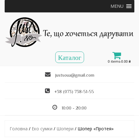
MENU
0 items-
0.00
₴
justsoua@gmail.com
+38 (073) 738-51-55
10:00 - 20:00
Головна
/
Еко сумки
/
Шопери
/ Шопер «Протея»