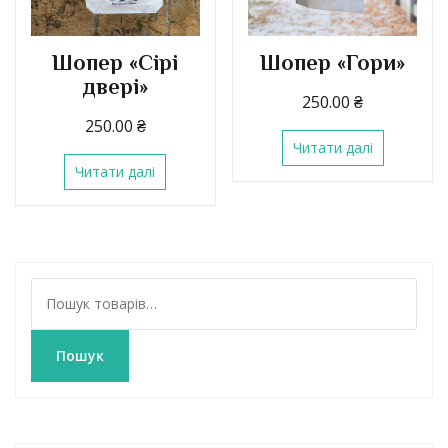
Шопер «Сірі
Шопер «Гори»
двері»
250.00
₴
250.00
₴
Читати далі
Читати далі
Ш
у
к
а
Пошук
т
и
: